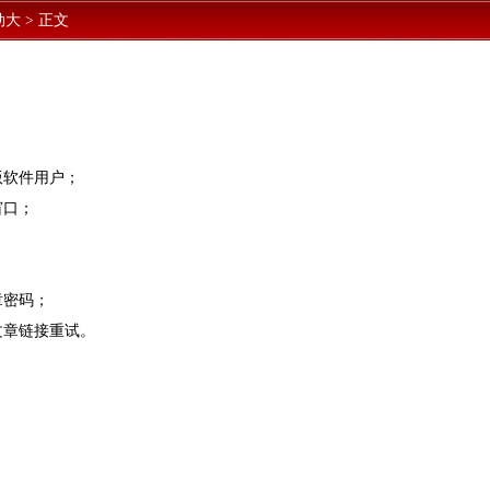
劲大
>
正文
版软件用户；
窗口；
章密码；
文章链接重试。