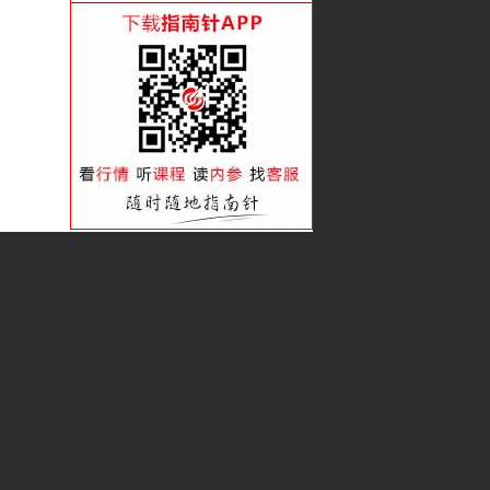
看准趋势 赚足波段
潜伏吸筹的类型后劲大
借趋势的力会赚更多