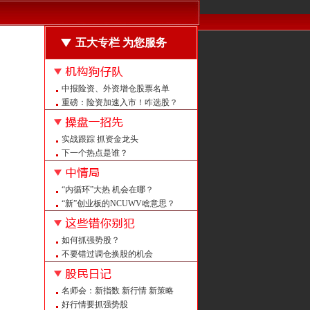
五大专栏 为您服务
中报险资、外资增仓股票名单
重磅：险资加速入市！咋选股？
震荡中什么样的股票机会大？
强者恒强的股票长啥样？
实战跟踪 抓资金龙头
回购龙头怎么抓？
下一个热点是谁？
注意：周末这”机会“被点名！
量平价平后如何定买点？
量增价升后如何不涨反跌？
“内循环”大热 机会在哪？
强者恒强 紧跟热点抓牛股
“新”创业板的NCUWV啥意思？
重磅！上证大修 意义何在？
注意：创业板中报预告改了！
如何抓强势股？
A股白马大盘点 看看都有谁？
不要错过调仓换股的机会
警惕 证监会曝光258家非法平台
给喻同学的回信
名师会：新指数 新行情 新策略
怎么抓潜伏牛股？
好行情要抓强势股