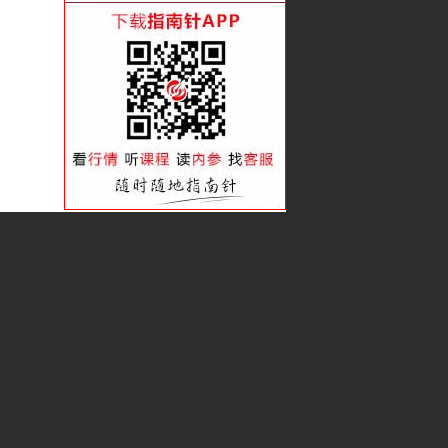
看准趋势 赚足波段
潜伏吸筹的类型后劲大
借趋势的力会赚更多
如何跟游资抓波段？