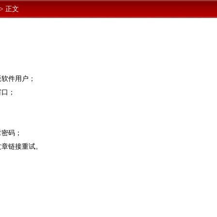
>
正文
版软件用户；
窗口；
章密码；
文章链接重试。