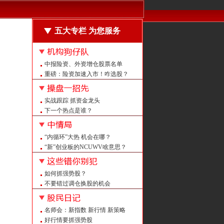
五大专栏 为您服务
中报险资、外资增仓股票名单
重磅：险资加速入市！咋选股？
震荡中什么样的股票机会大？
强者恒强的股票长啥样？
实战跟踪 抓资金龙头
回购龙头怎么抓？
下一个热点是谁？
注意：周末这”机会“被点名！
量平价平后如何定买点？
量增价升后如何不涨反跌？
“内循环”大热 机会在哪？
强者恒强 紧跟热点抓牛股
“新”创业板的NCUWV啥意思？
重磅！上证大修 意义何在？
注意：创业板中报预告改了！
如何抓强势股？
A股白马大盘点 看看都有谁？
不要错过调仓换股的机会
警惕 证监会曝光258家非法平台
给喻同学的回信
名师会：新指数 新行情 新策略
怎么抓潜伏牛股？
好行情要抓强势股