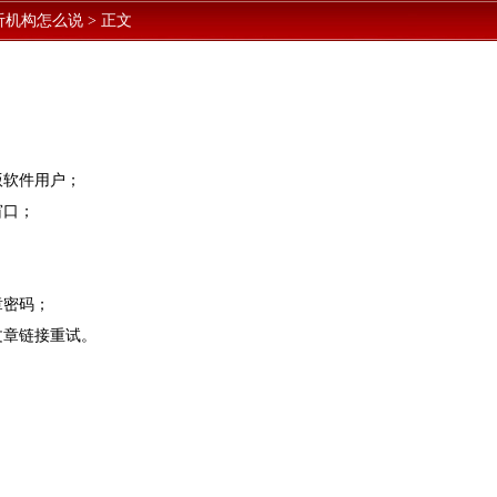
听机构怎么说
>
正文
版软件用户；
窗口；
章密码；
文章链接重试。