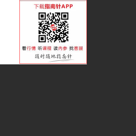
看准趋势 赚足波段
潜伏吸筹的类型后劲大
借趋势的力会赚更多
如何跟游资抓波段？