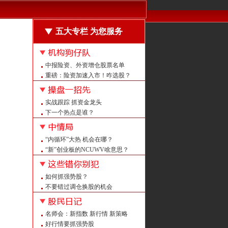
五大专栏 为您服务
中报险资、外资增仓股票名单
重磅：险资加速入市！咋选股？
震荡中什么样的股票机会大？
强者恒强的股票长啥样？
实战跟踪 抓资金龙头
回购龙头怎么抓？
下一个热点是谁？
注意：周末这”机会“被点名！
量平价平后如何定买点？
量增价升后如何不涨反跌？
“内循环”大热 机会在哪？
强者恒强 紧跟热点抓牛股
“新”创业板的NCUWV啥意思？
重磅！上证大修 意义何在？
注意：创业板中报预告改了！
如何抓强势股？
A股白马大盘点 看看都有谁？
不要错过调仓换股的机会
警惕 证监会曝光258家非法平台
给喻同学的回信
名师会：新指数 新行情 新策略
怎么抓潜伏牛股？
好行情要抓强势股