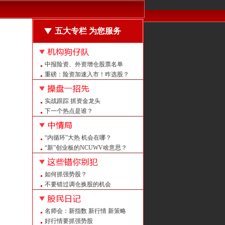
五大专栏 为您服务
中报险资、外资增仓股票名单
重磅：险资加速入市！咋选股？
震荡中什么样的股票机会大？
强者恒强的股票长啥样？
实战跟踪 抓资金龙头
回购龙头怎么抓？
下一个热点是谁？
注意：周末这”机会“被点名！
量平价平后如何定买点？
量增价升后如何不涨反跌？
“内循环”大热 机会在哪？
强者恒强 紧跟热点抓牛股
“新”创业板的NCUWV啥意思？
重磅！上证大修 意义何在？
注意：创业板中报预告改了！
如何抓强势股？
A股白马大盘点 看看都有谁？
不要错过调仓换股的机会
警惕 证监会曝光258家非法平台
给喻同学的回信
名师会：新指数 新行情 新策略
怎么抓潜伏牛股？
好行情要抓强势股