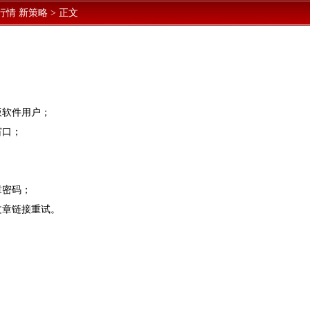
行情 新策略
>
正文
版软件用户；
窗口；
章密码；
文章链接重试。