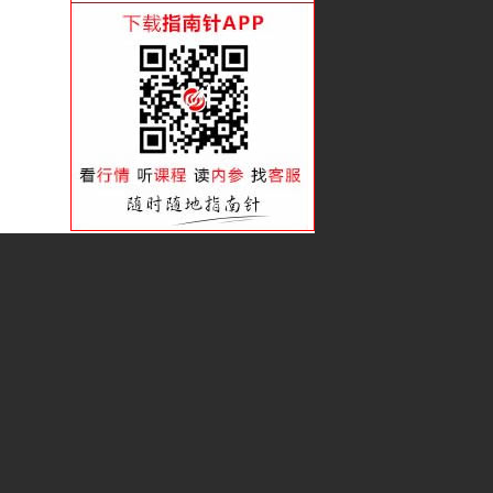
看准趋势 赚足波段
潜伏吸筹的类型后劲大
借趋势的力会赚更多
如何跟游资抓波段？