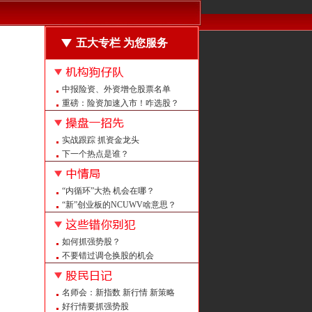
五大专栏 为您服务
中报险资、外资增仓股票名单
重磅：险资加速入市！咋选股？
震荡中什么样的股票机会大？
强者恒强的股票长啥样？
实战跟踪 抓资金龙头
回购龙头怎么抓？
下一个热点是谁？
量平价平后如何定买点？
量增价升后如何不涨反跌？
“内循环”大热 机会在哪？
强者恒强 紧跟热点抓牛股
“新”创业板的NCUWV啥意思？
重磅！上证大修 意义何在？
注意：创业板中报预告改了！
如何抓强势股？
A股白马大盘点 看看都有谁？
不要错过调仓换股的机会
警惕 证监会曝光258家非法平台
给喻同学的回信
名师会：新指数 新行情 新策略
怎么抓潜伏牛股？
好行情要抓强势股