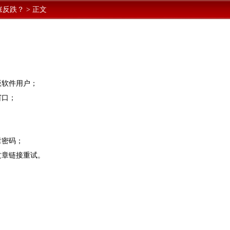
涨反跌？
>
正文
版软件用户；
窗口；
章密码；
文章链接重试。