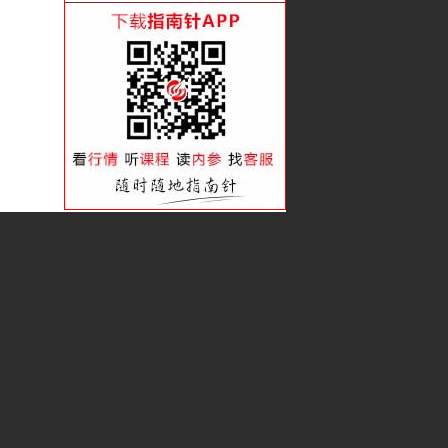
看准趋势 赚足波段
潜伏吸筹的类型后劲大
借趋势的力会赚更多