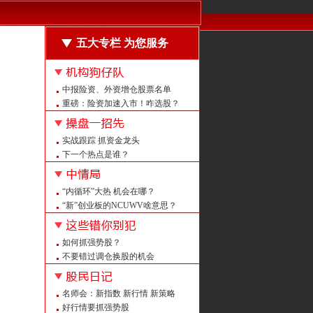
五大专栏 为您服务
中报险资、外资增仓股票名单
重磅：险资加速入市！咋选股？
震荡中什么样的股票机会大？
强者恒强的股票长啥样？
实战跟踪 抓资金龙头
回购龙头怎么抓？
下一个热点是谁？
注意：周末这”机会“被点名！
量平价平后如何定买点？
量增价升后如何不涨反跌？
“内循环”大热 机会在哪？
强者恒强 紧跟热点抓牛股
“新”创业板的NCUWV啥意思？
重磅！上证大修 意义何在？
注意：创业板中报预告改了！
如何抓强势股？
A股白马大盘点 看看都有谁？
不要错过调仓换股的机会
警惕 证监会曝光258家非法平台
给喻同学的回信
名师会：新指数 新行情 新策略
怎么抓潜伏牛股？
好行情要抓强势股