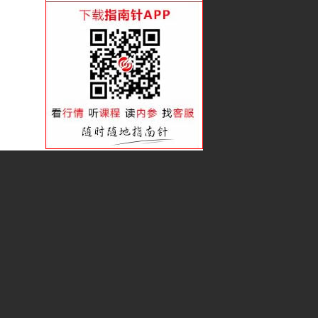
看准趋势 赚足波段
潜伏吸筹的类型后劲大
借趋势的力会赚更多