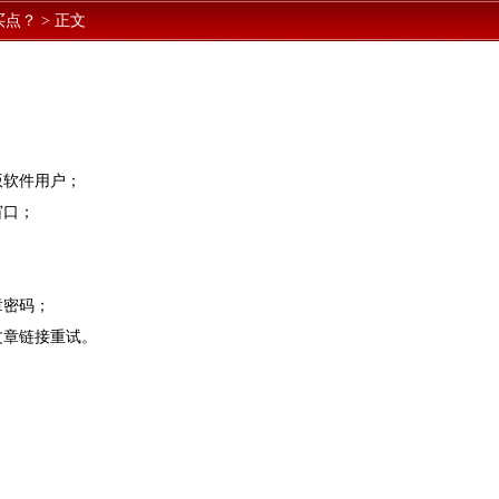
买点？
>
正文
版软件用户；
窗口；
章密码；
文章链接重试。