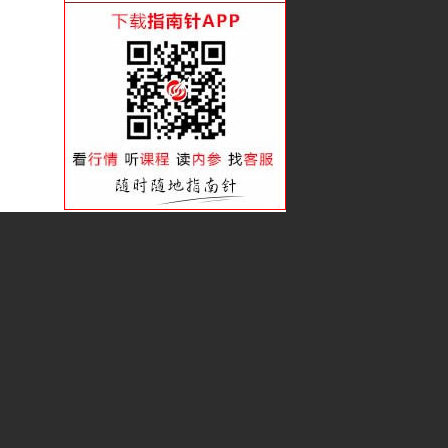
看准趋势 赚足波段
潜伏吸筹的类型后劲大
借趋势的力会赚更多
如何跟游资抓波段？