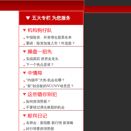
五大专栏 为您服务
中报险资、外资增仓股票名单
重磅：险资加速入市！咋选股？
震荡中什么样的股票机会大？
强者恒强的股票长啥样？
实战跟踪 抓资金龙头
回购龙头怎么抓？
下一个热点是谁？
量平价平后如何定买点？
量增价升后如何不涨反跌？
“内循环”大热 机会在哪？
强者恒强 紧跟热点抓牛股
“新”创业板的NCUWV啥意思？
重磅！上证大修 意义何在？
注意：创业板中报预告改了！
如何抓强势股？
A股白马大盘点 看看都有谁？
不要错过调仓换股的机会
警惕 证监会曝光258家非法平台
给喻同学的回信
名师会：新指数 新行情 新策略
怎么抓潜伏牛股？
好行情要抓强势股