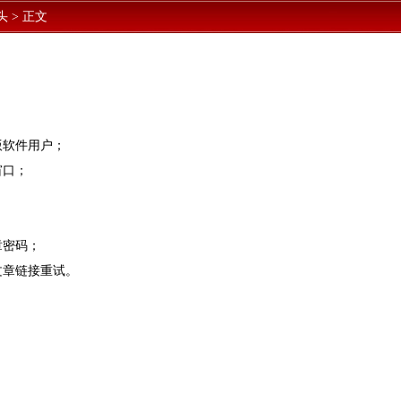
头
>
正文
版软件用户；
窗口；
章密码；
文章链接重试。